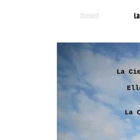
Accueil
La
La Ci
Ell
La 