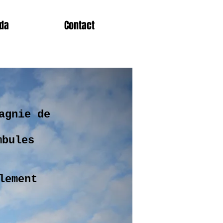
da
Contact
agnie de
mbules
lement